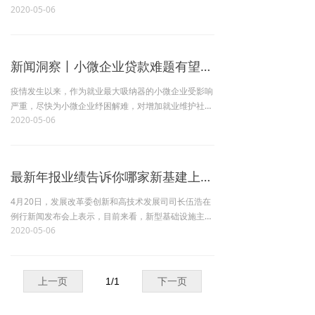
2020-05-06
（下称"实施方案"），证监会发布创业板首发注册办
法、创业板再融资注册办法等规则的征求意见稿，深交
所发布创业板改革并试点注册制配套业务规则征求意见
稿，创业板改革大幕正式拉开。
新闻洞察丨小微企业贷款难题有望破解
疫情发生以来，作为就业最大吸纳器的小微企业受影响
严重，尽快为小微企业纾困解难，对增加就业维护社会
2020-05-06
稳定，加快经济复苏至关重要。要想帮助小微企业渡过
难关，首先一定要打通其融资通道。近期在解决小微企
业融资方面有哪些政策利好？如何化解小微企业没有贷
款所需抵押物贷款难的问题？中国经济时报记者采访了
最新年报业绩告诉你哪家新基建上市公司有投资机会
相关企业和业内专家。
4月20日，发展改革委创新和高技术发展司司长伍浩在
例行新闻发布会上表示，目前来看，新型基础设施主要
2020-05-06
包括信息基础设施、融合基础设施、创新基础设施等三
方面内容。而据相关测算，今年的新基建投资可能在1
万亿元左右。面对如此明确的投资机会，你将如何把
握？
上一页
1
/
1
下一页